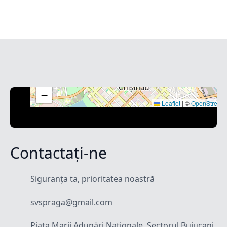
+
−
Leaflet
|
©
OpenStreet
Contactați-ne
Siguranța ta, prioritatea noastră
svspraga@gmail.com
Piața Marii Adunări Naționale, Sectorul Buiucani,